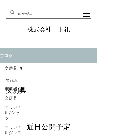
株式会社 正礼
ブログ
文房具
All Posts
文房具
事務機器
文房具
オリジナ
ルTシャ
ツ
近日公開予定
オリジナ
ルグッズ